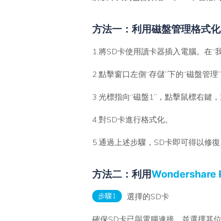
方法一：利用磁盤管理格式化
1.將SD卡使用讀卡器插入電腦。在“
2.點擊窗口左側“存儲”下的“磁盤
3.光標指向“磁盤1”，點擊鼠標右鍵，
4.對SD卡進行格式化。
5.通過上述步驟，SD卡即可得以修復
方法二：利用
Wondershare 
步驟1
選擇的SD卡
確保SD卡已與電腦連接，並選擇其