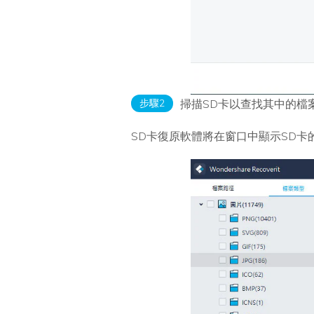
步驟2
掃描SD卡以查找其中的檔
SD卡復原軟體將在窗口中顯示SD卡