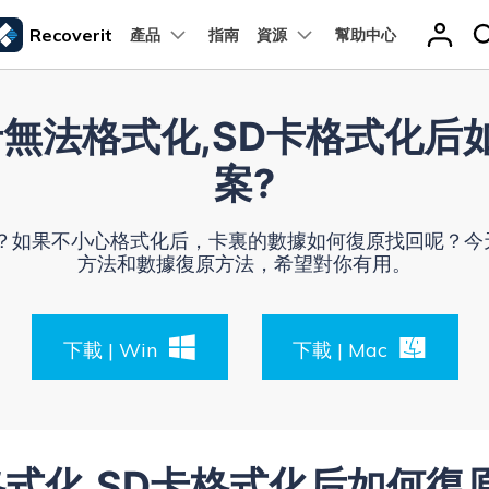
Recoverit
產品
指南
資源
幫助中心
精選產品
商務
關於我們
新聞中心
商店
支
關於我們
實用工
卡無法格式化,SD卡格式化后
我們的故事
問題
檔案修復
解決儲存裝置問題
方案
PDF 解決方案產品
圖表與圖像
影片創意
實用工
案?
s 系統電腦解決方案
硬碟解決方案
人才招募
桌面專用 Repairit
t
PDFelement
EdrawMind
Filmora
Recover
PDF 建立與編輯工具。
遺失檔案
聯絡我們
解決方案
SD 卡解決方案
EdrawMax
UniConverter
PDFelement Cloud
線上 Repairit
化？如果不小心格式化后，卡裏的數據如何復原找回呢？今
雲端文件管理。
方法和數據復原方法，希望對你有用。
決方案
USB 磁碟機解決方案
下載 | Win
下載 | Mac
查找更多解決方案
查看所有產品
式化,SD卡格式化后如何復