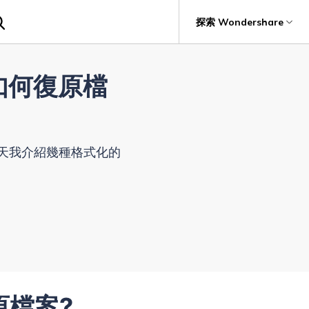
探索 Wondershare
援
具
關於 Wondershare
如何復原檔
資料備份
獲取額外資訊
具產品
實用工具
企業
評論和獎勵
資料備份
it
Recoverit
關於我們
救援。
編輯團隊
新聞中心
天我介紹幾種格式化的
商店
支援
原檔案?