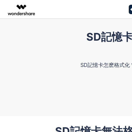
AIGC 數位創意
總覽
解決方案
SD記憶
資料復原
解決檔案問題
解決電腦
影片創意產品
圖表與圖像產品
PDF 解決
企業
Office 檔案解決方案
Window
Windows 資料復原
Filmora
EdrawMax
PDFelemen
教育
完整的影片編輯工具。
輕鬆繪製圖表。
照片/影片/音訊/相機解決方案
Mac 系統
合作夥伴
ToMoviee AI
EdrawMind
Mac 資料復原
SD記憶卡怎麽格式
一站式 AI 創意工作室。
協作式心智圖工具。
聯盟行銷
電子郵件相關解決方案
資料備份解
UniConverter
免費資料復原
高速媒體轉換工具。
Media.io
AI 影片、圖片、音樂生成器。
照片/影片/音訊復原
SelfyzAI
AI 驅動的創意工具。
SD記憶卡無法格