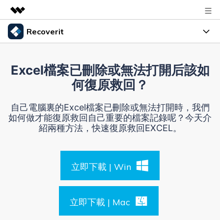
Recoverit
精選產品
AIGC 數位創意
產品
商務
Excel檔案已刪除或無法打開后該如
實用工具
資料復原
何復原救回？
總覽
指南
關於我們
解決方案
檔案修復
自己電腦裏的Excel檔案已刪除或無法打開時，我們
資源
如何做才能復原救回自己重要的檔案記錄呢？今天介
資料備份
新聞中心
紹兩種方法，快速復原救回EXCEL。
解決檔案問題
幫助中心
商店
解決電腦問題
立即下載 | Win
解決儲存裝置問題
登入
支援
獲取額外資訊
立即下載 | Mac