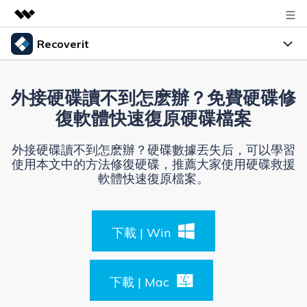
Recoverit
精選產品
AIGC 數位創意
產品
商務
外接硬碟讀不到怎麽辦？免費硬碟修
實用工具
資料復原
復軟體快速復原硬碟檔案
總覽
指南
關於我們
解決方案
檔案修復
外接硬碟讀不到怎麽辦？硬碟數據丟失后，可以學習
資源
使用本文中的方法修復硬碟，推薦大家使用硬碟救援
資料備份
新聞中心
軟體快速復原檔案。
解決檔案問題
幫助中心
商店
解決電腦問題
下載 | Win
解決儲存裝置問題
登入
支援
獲取額外資訊
下載 | Mac