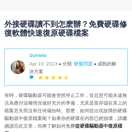
搜尋
查找更多解決方案
外接硬碟讀不到怎麽辦？免費硬碟修
復軟體快速復原硬碟檔案
Quintela
Apr 10, 2023 • 分類:
硬盤問題
• 成熟的解
決方案
有時，硬碟驅動器可能會突然停止工作，並且您可能永遠無
法為應付這種情況做好充分的準備，尤其是當存儲在其上的
檔案丟失而沒有任何備份時。那麽，如何從出現故障的硬碟
驅動器中復原檔案呢？如果你的硬碟在内部已經損壞，請繼
續讀完此文章，你將了解如何免費
從硬碟驅動器中復原檔