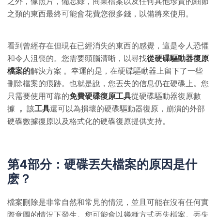
之外，像照片，備忘錄，商業檔案以及任何其他珍貴的細節
之類的東西最終可能會花費您很多錢，以備將來使用。
看到曾經存在但現在已經消失的東西的感覺，這是令人恐懼
和令人沮喪的。您需要頭腦清晰，以尋找
從硬碟驅動器復原
檔案的
解決方案 。幸運的是，在硬碟驅動器上留下了一些
刪除檔案的痕跡。也就是說，您丟失的信息仍在硬碟上。您
只需要使用可靠的
免費硬碟復原工具
從硬碟驅動器復原數
據
，
該
工具
還可以為損壞的硬碟驅動器復原，崩潰的外部
硬碟數據復原以及格式化的硬碟復原提供支持。
第4部分：硬碟丟失檔案的原因是什
麽？
檔案刪除是非常自然和常見的情況，並且可能在沒有任何實
際意圖的情況下發生。您可能會以幾種方式丟失檔案。丟失