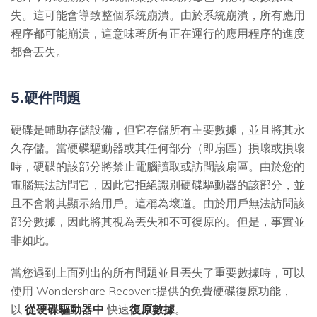
失。這可能會導致整個系統崩潰。由於系統崩潰，所有應用
程序都可能崩潰，這意味著所有正在運行的應用程序的進度
都會丟失。
5.硬件問題
硬碟是輔助存儲設備，但它存儲所有主要數據，並且將其永
久存儲。當硬碟驅動器或其任何部分（即扇區）損壞或損壞
時，硬碟的該部分將禁止電腦讀取或訪問該扇區。由於您的
電腦無法訪問它，因此它拒絕識別硬碟驅動器的該部分，並
且不會將其顯示給用戶。這稱為壞道。由於用戶無法訪問該
部分數據，因此將其視為丟失和不可復原的。但是，事實並
非如此。
當您遇到上面列出的所有問題並且丟失了重要數據時，可以
使用 Wondershare Recoverit提供的免費硬碟復原功能，
以
從硬碟驅動器中
快速
復原數據
。