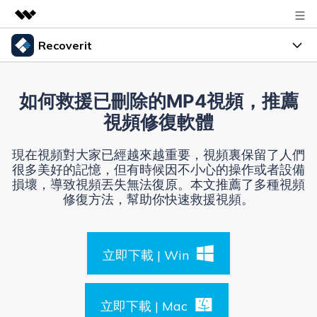
Recoverit
精選產品
AIGC 數位創意
產品
商務
如何救援已刪除的MP4視頻，推薦
實用工具
資料復原
視頻修復軟體
總覽
指南
關於我們
解決方案
檔案修復
現在視頻對大家已經越來越重要，視頻裏保留了人們
資源
很多美好的記憶，但有時候因不小心的操作或者設備
資料備份
新聞中心
損壞，導致視頻丟失無法復原。本文推薦了多種視頻
修復方法，幫助你快速救援視頻。
解決檔案問題
幫助中心
商店
解決電腦問題
立即下載 | Win
解決儲存裝置問題
登入
支援
獲取額外資訊
立即下載 | Mac