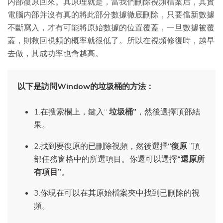
内部復原回來。其原理就是，當我們刪除視頻檔案后，其實
電腦内部并沒有真的將此部分數據徹底刪除，只要儅新數據
不斷寫入，才有可能將原始數據的位置覆蓋，一旦數據被覆
蓋，則救回視頻的概率就很低了。所以在視頻修復時，越早
去做，其成功率也會越高。
以下是訪問Window的垃圾桶的方法：
1.在搜索欄上，鍵入“
垃圾桶”
，然後選擇頂部結
果。
2.找到要復原的已刪除視頻，然後選擇
“復原
”頂
部任務窗格中的所選項目。你還可以選擇
“還原所
有項目”
。
3.你現在可以在其原始檔案夾中找到已刪除的視
頻。