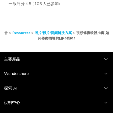
一般評分
4.5
(
105
人已參加)
>
Resources
>
照片/影片/音頻解決方案
>
視頻修復軟體推薦,如
何修復損壞的MP4視頻?
主要產品
Wondershare
探索 AI
說明中心