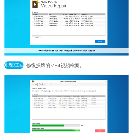
步驟3正在
修復損壞的MP4視頻檔案。