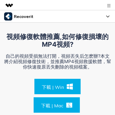
Recoverit
精選產品
AIGC 數位創意
產品
商務
視頻修復軟體推薦,如何修復損壞的
實用工具
資料復原
MP4視頻?
總覽
指南
關於我們
解決方案
檔案修復
自己的視頻受損無法打開，視頻丟失后怎麽辦?本文
資源
將介紹視頻修復技術，並推薦MP4視頻救援軟體，幫
資料備份
新聞中心
你快速復原丟失刪除的視頻檔案。
解決檔案問題
幫助中心
商店
解決電腦問題
下載 | Win
解決儲存裝置問題
登入
支援
獲取額外資訊
下載 | Mac