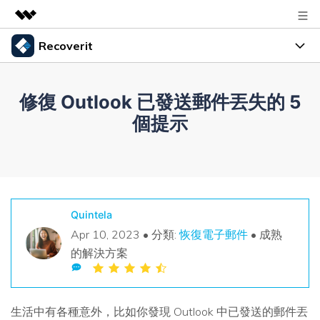
Recoverit
精選產品
AIGC 數位創意
產品
商務
修復 Outlook 已發送郵件丟失的 5
實用工具
資料復原
個提示
總覽
指南
關於我們
解決方案
檔案修復
資源
資料備份
新聞中心
解決檔案問題
幫助中心
Quintela
商店
解決電腦問題
Apr 10, 2023 • 分類:
恢復電子郵件
• 成熟
的解決方案
解決儲存裝置問題
登入
支援
獲取額外資訊
生活中有各種意外，比如你發現 Outlook 中已發送的郵件丟