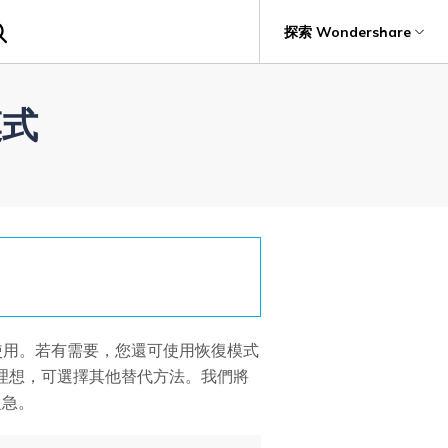
探索 Wondershare
援
具
關於 Wondershare
模式
資料備份
獲取額外資訊
具產品
實用工具
企業
評論和獎勵
資料備份
it
Recoverit
關於我們
救援。
編輯團隊
新聞中心
商店
支援
使用。若有需要，您還可使用恢復模式
不理想，可選擇其他替代方法。我們將
之急。