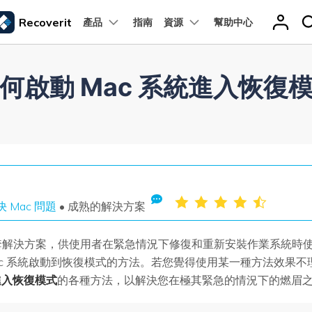
Recoverit
產品
指南
資源
幫助中心
精選產品
商務
關於我們
新聞中心
商店
支
關於我們
實用工
何啟動 Mac 系統進入恢復
我們的故事
問題
檔案修復
解決儲存裝置問題
方案
PDF 解決方案產品
圖表與圖像
影片創意
實用工
s 系統電腦解決方案
硬碟解決方案
人才招募
桌面專用 Repairit
t
PDFelement
EdrawMind
Filmora
Recover
PDF 建立與編輯工具。
遺失檔案
聯絡我們
解決方案
SD 卡解決方案
EdrawMax
UniConverter
PDFelement Cloud
線上 Repairit
雲端文件管理。
決方案
USB 磁碟機解決方案
決 Mac 問題
• 成熟的解決方案
了一套解決方案，供使用者在緊急情況下修復和重新安裝作業系統時
查找更多解決方案
ac 系統啟動到恢復模式的方法。若您覺得使用某一種方法效果
統進入恢復模式
的各種方法，以解決您在極其緊急的情況下的燃眉
查看所有產品