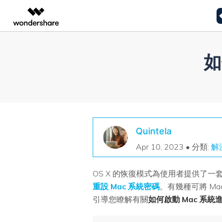
AIGC 數位創意
總覽
解決方案
如
資料復原
解決檔案問題
解決電腦
影片創意產品
圖表與圖像產品
PDF 解決
企業
Office 檔案解決方案
Window
Windows 資料復原
Filmora
EdrawMax
PDFelemen
教育
完整的影片編輯工具。
輕鬆繪製圖表。
照片/影片/音訊/相機解決方案
Mac 系統
合作夥伴
ToMoviee AI
EdrawMind
Mac 資料復原
一站式 AI 創意工作室。
協作式心智圖工具。
聯盟行銷
電子郵件相關解決方案
資料備份解
UniConverter
Quintela
免費資料復原
高速媒體轉換工具。
Apr 10, 2023 • 分類:
解
Media.io
AI 影片、圖片、音樂生成器。
照片/影片/音訊復原
OS X 的恢復模式為使用者提供
SelfyzAI
AI 驅動的創意工具。
重設 Mac 系統密碼
。有幾種可將 M
引導您瞭解有關
如何啟動 Mac 系